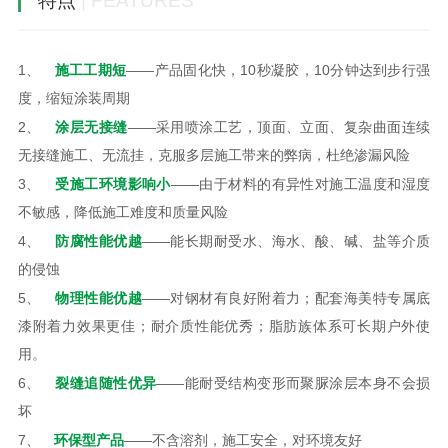
特点
| FEATURES
施工工期短
1、
——产品固化快，10秒凝胶，10分钟达到步行强
度，缩短涂装周期
涂层无接缝
2、
——采用喷涂工艺，顶面、立面、复杂曲面连续
无接缝施工、无流挂，克服多层施工带来的弊病，杜绝渗漏风险
受施工环境影响小
3、
——由于材料的有异性对施工温度和湿度
不敏感，降低施工难度和质量风险
防腐性能优越
4、
——能长期耐受水、海水、酸、碱、盐等介质
的侵蚀
物理性能优越
5、
——对钢材有良好附着力；配套海美特专属底
漆附着力效果更佳；耐介质性能优秀；脂肪族体系可长期户外使
用。
裂缝追随性优异
6、
——能耐受结构变形而聚脲涂层本身不会损
坏
环保型产品
7、
——不含溶剂，施工安全，对环境友好