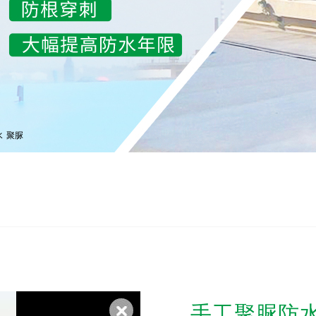
水
聚脲
手工聚脲防