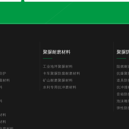
聚脲耐磨材料
聚脲
工业地坪聚脲材料
阻燃耐
防护
卡车聚脲防腐耐磨材料
抗爆聚
腐材料
矿山耐磨聚脲材料
道具防
料
水利专用抗冲磨材料
抗冲撞
音箱防
料
泡沫雕
弹性防
材料
材料
防腐材料