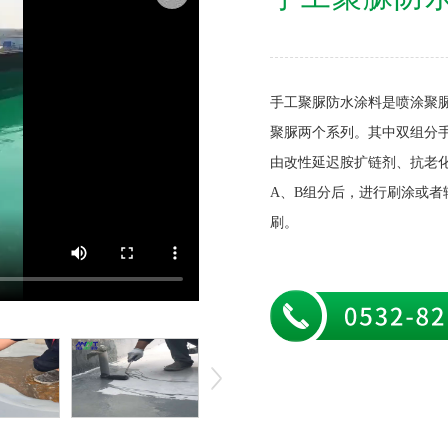
手工聚脲防水涂料是喷涂聚
聚脲两个系列。其中双组分
由改性延迟胺扩链剂、抗老
A、B组分后，进行刷涂或
刷。