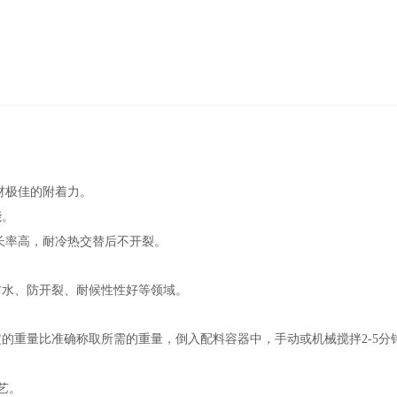
材极佳的附着力。
能。
长率高，耐冷热交替后不开裂。
防水、防开裂、耐候性性好等领域。
的重量比准确称取所需的重量，倒入配料容器中，手动或机械搅拌2-5分
艺。